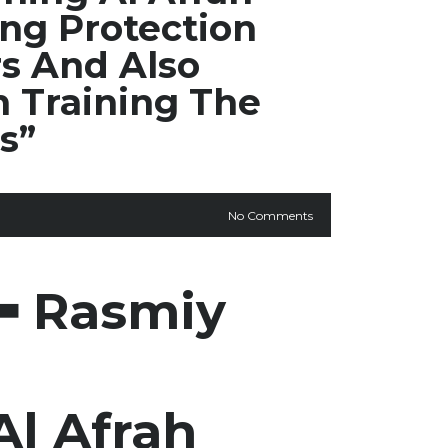
ing Protection
s And Also
n Training The
s”
No Comments
⬅️ Rasmiy
l Afrah