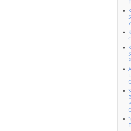
T
K
S
Y
K
O
K
S
P
A
D
O
S
B
P
O
“