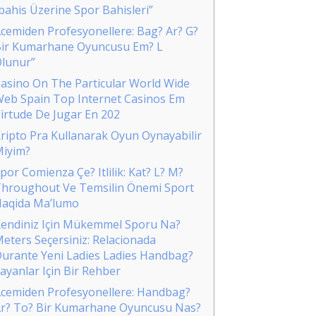
bahis Üzerine Spor Bahisleri”
cemiden Profesyonellere: Bag? Ar? G?
ir Kumarhane Oyuncusu Em? L
lunur”
asino On The Particular World Wide
eb Spain Top Internet Casinos Em
irtude De Jugar En 202
ripto Pra Kullanarak Oyun Oynayabilir
iyim?
por Comienza Çe? Itlilik: Kat? L? M?
hroughout Ve Temsilin Önemi Sport
aqida Ma’lumo
endiniz Için Mükemmel Sporu Na?
eters Seçersiniz: Relacionada
urante Yeni Ladies Ladies Handbag?
ayanlar Için Bir Rehber
cemiden Profesyonellere: Handbag?
r? To? Bir Kumarhane Oyuncusu Nas?