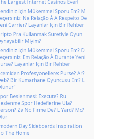
he Largest Internet Casinos Ever!
endiniz Için Mükemmel Sporu Em? M
eçersiniz: Na Relação À A Respeito De
eni Carrier? Layanlar Için Bir Rehber
ripto Pra Kullanmak Suretiyle Oyun
ynayabilir Miyim?
endiniz Için Mükemmel Sporu Em? D
eçersiniz: Em Relação À Durante Yeni
urse? Layanlar Için Bir Rehber
cemiden Profesyonellere: Purse? Ar?
eb? Bir Kumarhane Oyuncusu Em? L
lunur”
por Beslenmesi: Execute? Ru
eslenme Spor Hedeflerine Ula?
erson? Za No Firme De? L Yard? Mc?
lur
modern Day Sideboards Inspiration
To The Home