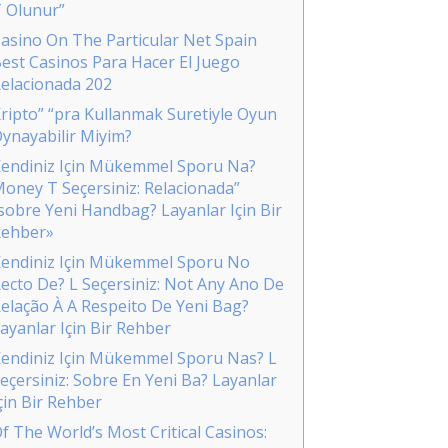
 Olunur”
asino On The Particular Net Spain
est Casinos Para Hacer El Juego
elacionada 202
ripto” “pra Kullanmak Suretiyle Oyun
ynayabilir Miyim?
endiniz Için Mükemmel Sporu Na?
oney T Seçersiniz: Relacionada”
sobre Yeni Handbag? Layanlar Için Bir
ehber»
endiniz Için Mükemmel Sporu No
ecto De? L Seçersiniz: Not Any Ano De
elação À A Respeito De Yeni Bag?
ayanlar Için Bir Rehber
endiniz Için Mükemmel Sporu Nas? L
eçersiniz: Sobre En Yeni Ba? Layanlar
çin Bir Rehber
f The World’s Most Critical Casinos: