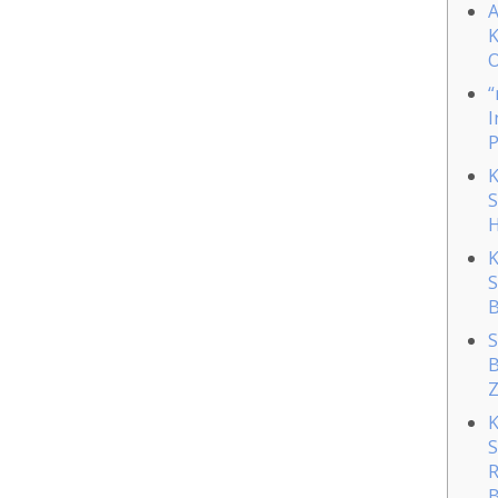
A
K
O
“
I
P
K
S
H
K
S
B
S
B
Z
K
S
R
B