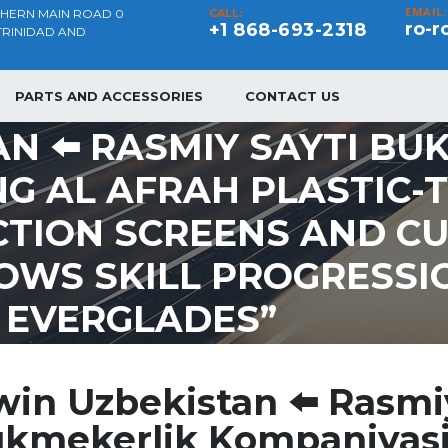
EMAIL:
THERN MAIN ROAD 0
CALL:
ro-r
+1 868-693-2318
TRINIDAD AND
PARTS AND ACCESSORIES
CONTACT US
AN ⬅️ RASMIY SAYTI BU
G AL AFRAH PLASTIC-
CTION SCREENS AND C
WS SKILL PROGRESSIO
 EVERGLADES”
win Uzbekistan ⬅️ Rasmi
kmekerlik Kompaniyasi