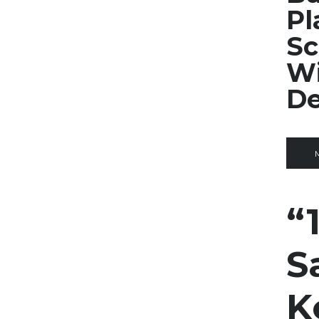
Pl
Sc
Wi
De
“
S
K