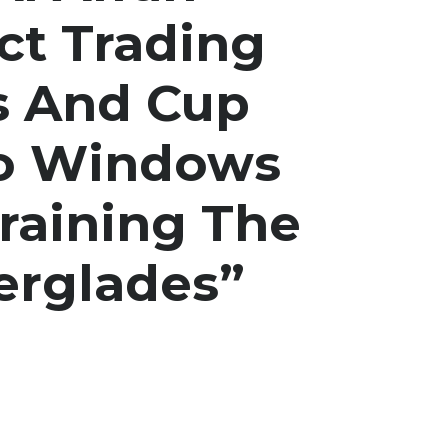
ct Trading
s And Cup
so Windows
Training The
erglades”