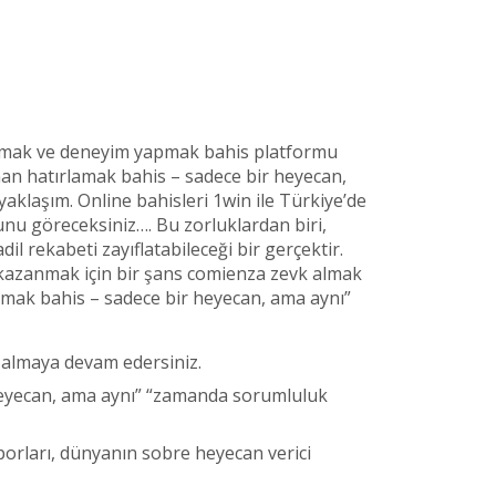
rtırmak ve deneyim yapmak bahis platformu
man hatırlamak bahis – sadece bir heyecan,
laşım. Online bahisleri 1win ile Türkiye’de
unu göreceksiniz…. Bu zorluklardan biri,
l rekabeti zayıflatabileceği bir gerçektir.
s kazanmak için bir şans comienza zevk almak
amak bahis – sadece bir heyecan, ama aynı”
ı almaya devam edersiniz.
eyecan, ama aynı” “zamanda sorumluluk
porları, dünyanın sobre heyecan verici