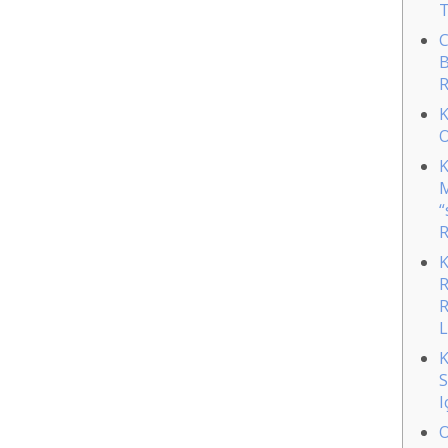
T
C
B
R
K
O
K
M
“
R
K
R
R
L
K
S
I
O