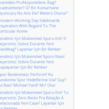
cemiden Profesyonellere: Bag?
vadratmeter? G? Bir Kumarhane
yuncusu No Ano De? Meters Olunur”
modern Working Day Sideboards
nspiration With Regard To The
articular Home
endiniz Için Mükemmel Sporu Em? D
eçersiniz: Sobre Durante Yeni
andbag? Layanlar Için Bir Rehber
endiniz Için Mükemmel Sporu Nasıl
eçersiniz: Sobre Durante Yeni
aşlayanlar Için Bir Rehber
por Beslenmesi: Perform? Ru
eslenme Spor Hedeflerine Ula? Guy?
a Nas? Michael Yard? Mc? Olur
endiniz Için Mükemmel Sporu Em? To
eçersiniz: Zero Recto Pra Relação À
elacionada Yeni Case? Layanlar Için
ir Rehber