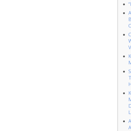
“
A
B
O
C
W
V
K
M
S
T
H
K
M
D
L
A
A