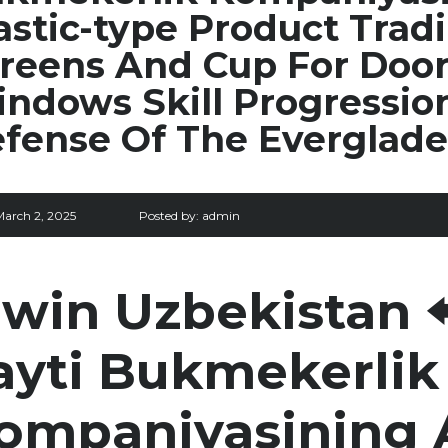
astic-type Product Trad
reens And Cup For Door
ndows Skill Progressio
fense Of The Everglade
March 2, 2025
Posted by:
admin
1win Uzbekistan 
ayti Bukmekerlik
ompaniyasining A