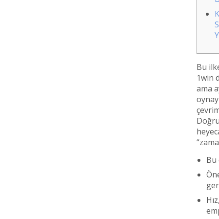
K
S
Y
Bu ilk
1win d
ama a
oynayı
çevrim
Doğru 
heyeca
“zama
Bu 
Öne
ger
Hız
emp