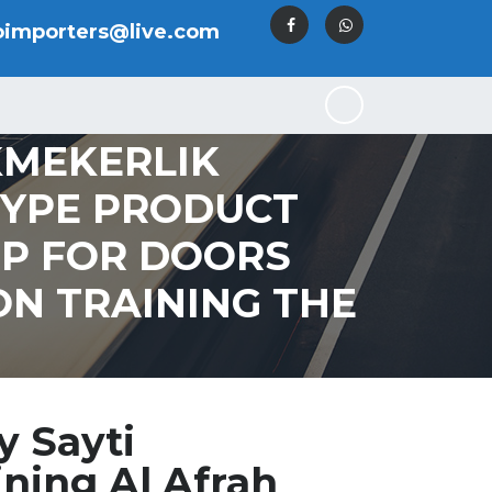
oimporters@live.com
KMEKERLIK
TYPE PRODUCT
UP FOR DOORS
N TRAINING THE
y Sayti
ning Al Afrah