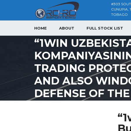
#303 SOU
CUNUPIA, 
TOBAGO
HOME
ABOUT
FULL STOCK LIST
“1WIN UZBEKIST
KOMPANIYASININ
TRADING PROTE
AND ALSO WINDO
DEFENSE OF THE
“1
Bu