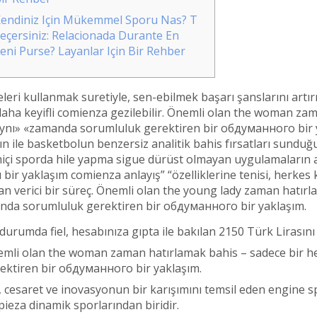
endiniz Için Mükemmel Sporu Nas? T
eçersiniz: Relacionada Durante En
eni Purse? Layanlar Için Bir Rehber
eleri kullanmak suretiyle, sen-ebilmek başarı şanslarını a
aha keyifli comienza gezilebilir. Önemli olan the woman za
ynı» «zamanda sorumluluk gerektiren bir обдуманного bir yak
n ile basketbolun benzersiz analitik bahis fırsatları sunduğ
içi sporda hile yapma sigue dürüst olmayan uygulamaların adi
bir yaklaşım comienza anlayış” “özelliklerine tenisi, herke
n verici bir süreç. Önemli olan the young lady zaman hatırl
nda sorumluluk gerektiren bir обдуманного bir yaklaşım.
durumda fiel, hesabınıza gıpta ile bakılan 2150 Türk Lirasın
mli olan the woman zaman hatırlamak bahis – sadece bir h
ektiren bir обдуманного bir yaklaşım.
, cesaret ve inovasyonun bir karışımını temsil eden engine s
ieza dinamik sporlarından biridir.