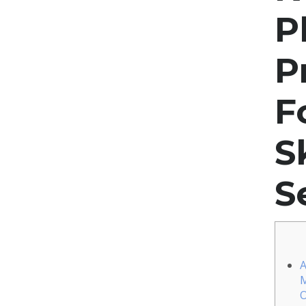
P
P
F
S
S
A
M
O