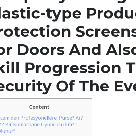
lastic-type Produ
rotection Screen
or Doors And Al
kill Progression 
ecurity Of The Ev
Content
cemiden Profesyonellere: Purse? Ar?
? Bir Kumarhane Oyuncusu Em? L
lunur”