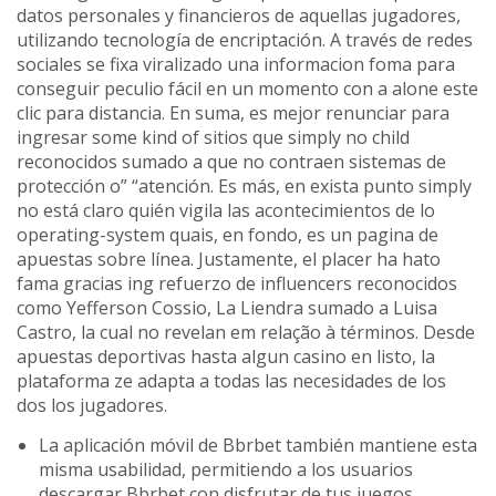
datos personales y financieros de aquellas jugadores,
utilizando tecnología de encriptación. A través de redes
sociales se fixa viralizado una informacion foma para
conseguir peculio fácil en un momento con a alone este
clic para distancia. En suma, es mejor renunciar para
ingresar some kind of sitios que simply no child
reconocidos sumado a que no contraen sistemas de
protección o” “atención. Es más, en exista punto simply
no está claro quién vigila las acontecimientos de lo
operating-system quais, en fondo, es un pagina de
apuestas sobre línea. Justamente, el placer ha hato
fama gracias ing refuerzo de influencers reconocidos
como Yefferson Cossio, La Liendra sumado a Luisa
Castro, la cual no revelan em relação à términos. Desde
apuestas deportivas hasta algun casino en listo, la
plataforma ze adapta a todas las necesidades de los
dos los jugadores.
La aplicación móvil de Bbrbet también mantiene esta
misma usabilidad, permitiendo a los usuarios
descargar Bbrbet con disfrutar de tus juegos