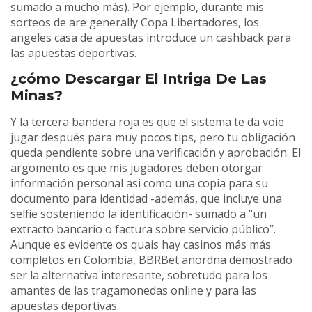
sumado a mucho más). Por ejemplo, durante mis
sorteos de are generally Copa Libertadores, los
angeles casa de apuestas introduce un cashback para
las apuestas deportivas.
¿cómo Descargar El Intriga De Las
Minas?
Y la tercera bandera roja es que el sistema te da voie
jugar después para muy pocos tips, pero tu obligación
queda pendiente sobre una verificación y aprobación. El
argomento es que mis jugadores deben otorgar
información personal asi como una copia para su
documento para identidad -además, que incluye una
selfie sosteniendo la identificación- sumado a “un
extracto bancario o factura sobre servicio público”.
Aunque es evidente os quais hay casinos más más
completos en Colombia, BBRBet anordna demostrado
ser la alternativa interesante, sobretudo para los
amantes de las tragamonedas online y para las
apuestas deportivas.