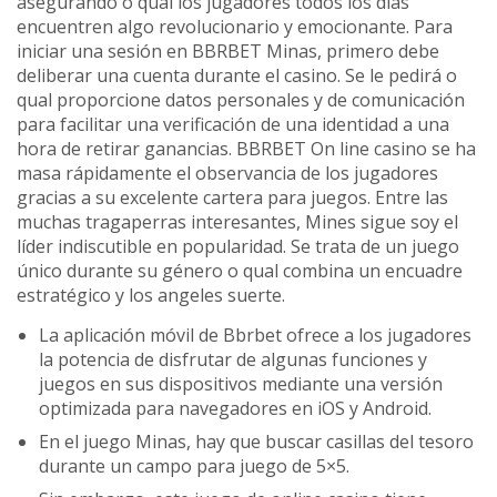
asegurando o qual los jugadores todos los dias
encuentren algo revolucionario y emocionante. Para
iniciar una sesión en BBRBET Minas, primero debe
deliberar una cuenta durante el casino. Se le pedirá o
qual proporcione datos personales y de comunicación
para facilitar una verificación de una identidad a una
hora de retirar ganancias. BBRBET On line casino se ha
masa rápidamente el observancia de los jugadores
gracias a su excelente cartera para juegos. Entre las
muchas tragaperras interesantes, Mines sigue soy el
líder indiscutible en popularidad. Se trata de un juego
único durante su género o qual combina un encuadre
estratégico y los angeles suerte.
La aplicación móvil de Bbrbet ofrece a los jugadores
la potencia de disfrutar de algunas funciones y
juegos en sus dispositivos mediante una versión
optimizada para navegadores en iOS y Android.
En el juego Minas, hay que buscar casillas del tesoro
durante un campo para juego de 5×5.