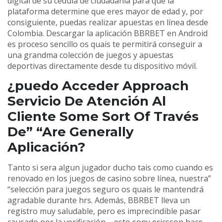
digital de su cédula de ciudadanía para que la
plataforma determine que eres mayor de edad y, por
consiguiente, puedas realizar apuestas en línea desde
Colombia. Descargar la aplicación BBRBET en Android
es proceso sencillo os quais te permitirá conseguir a
una grandma colección de juegos y apuestas
deportivas directamente desde tu dispositivo móvil.
¿puedo Acceder Approach
Servicio De Atención Al
Cliente Some Sort Of Través
De” “Are Generally
Aplicación?
Tanto si sera algun jugador ducho tais como cuando es
renovado en los juegos de casino sobre línea, nuestra”
“selección para juegos seguro os quais le mantendrá
agradable durante hrs. Además, BBRBET lleva un
registro muy saludable, pero es imprecindible pasar
causado por la verificación – esto sony ericsson hace