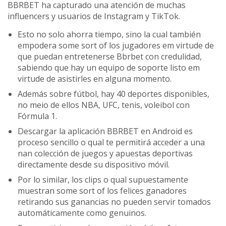
BBRBET ha capturado una atención de muchas
influencers y usuarios de Instagram y TikTok.
Esto no solo ahorra tiempo, sino la cual también
empodera some sort of los jugadores em virtude de
que puedan entretenerse Bbrbet con credulidad,
sabiendo que hay un equipo de soporte listo em
virtude de asistirles en alguna momento.
Además sobre fútbol, hay 40 deportes disponibles,
no meio de ellos NBA, UFC, tenis, voleibol con
Fórmula 1.
Descargar la aplicación BBRBET en Android es
proceso sencillo o qual te permitirá acceder a una
nan colección de juegos y apuestas deportivas
directamente desde su dispositivo móvil.
Por lo similar, los clips o qual supuestamente
muestran some sort of los felices ganadores
retirando sus ganancias no pueden servir tomados
automáticamente como genuinos.