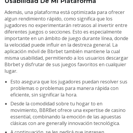
Usabilidad De Mi Plataforma
Además, una plataforma está optimizada para ofrecer
algun rendimiento rápido, como significa que los
jugadores no experimentarán retrasos al invertir entre
diferentes juegos o secciones. Esto es especialmente
importante en un ámbito de juego durante línea, donde
la velocidad puede influir en la destreza general. La
aplicación móvil de Bbrbet también mantiene la cual
misma usabilidad, permitiendo a los usuarios descargar
Bbrbet y disfrutar de sus juegos favoritos en cualquier
lugar.
Esto asegura que los jugadores puedan resolver sus
problemas o problemas para manera rápida con
eficiente, sin significar la hora.
Desde la comodidad sobre tu hogar to en
movimiento, BBRBet ofrece una expertise de casino
essential, combinando la emoción de las apuestas
clásicas con are generally innovación tecnológica.
A continuación, se les pedirá que ingresen