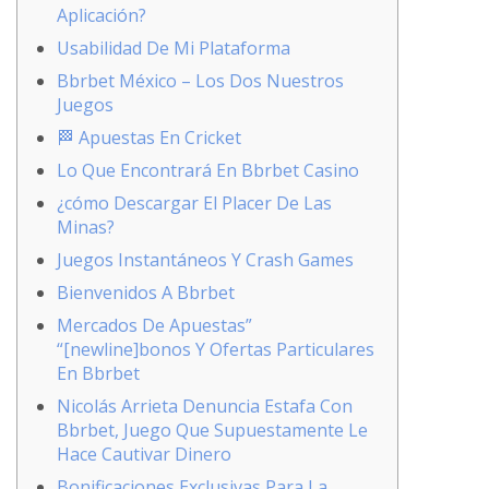
Aplicación?
Usabilidad De Mi Plataforma
Bbrbet México – Los Dos Nuestros
Juegos
🏁 Apuestas En Cricket
Lo Que Encontrará En Bbrbet Casino
¿cómo Descargar El Placer De Las
Minas?
Juegos Instantáneos Y Crash Games
Bienvenidos A Bbrbet
Mercados De Apuestas”
“[newline]bonos Y Ofertas Particulares
En Bbrbet
Nicolás Arrieta Denuncia Estafa Con
Bbrbet, Juego Que Supuestamente Le
Hace Cautivar Dinero
Bonificaciones Exclusivas Para La