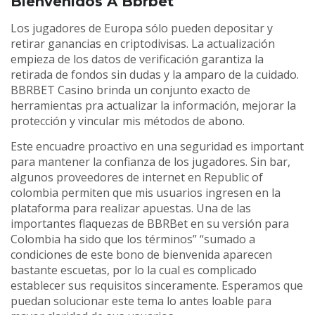
Bienvenidos A Bbrbet
Los jugadores de Europa sólo pueden depositar y
retirar ganancias en criptodivisas. La actualización
empieza de los datos de verificación garantiza la
retirada de fondos sin dudas y la amparo de la cuidado.
BBRBET Casino brinda un conjunto exacto de
herramientas pra actualizar la información, mejorar la
protección y vincular mis métodos de abono.
Este encuadre proactivo en una seguridad es important
para mantener la confianza de los jugadores. Sin bar,
algunos proveedores de internet en Republic of
colombia permiten que mis usuarios ingresen en la
plataforma para realizar apuestas. Una de las
importantes flaquezas de BBRBet en su versión para
Colombia ha sido que los términos” “sumado a
condiciones de este bono de bienvenida aparecen
bastante escuetas, por lo la cual es complicado
establecer sus requisitos sinceramente. Esperamos que
puedan solucionar este tema lo antes loable para