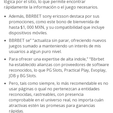
lógica por el sitio, lo que permite encontrar
rápidamente la información o el juego necesarios.
Además, BBRBET sony ericsson destaca por sus
promociones, como este bono de bienvenida de
hasta $1, 000 MXN, y su compatibilidad que incluye
dispositivos móviles.
BBRBET se” “actualiza sin parar, ofreciendo nuevos
juegos sumado a manteniendo un interés de mis
usuarios a algun puro nivel.
Para ofrecer una expertise de alta indole,” “Bbrbet
ha establecido alianzas con proveedores de software
reconocidos, lo que PG Slots, Practical Play, Evoplay,
JDB y BG Slots.
Pero, tais como siempre, lo más recomendable es no
usar páginas o qual no pertenezcan a entidades
reconocidas, rastreables, con presencia
comprobable en el universo real, no importa cuán
atractivas estén las promesas para ganancias
rápidas.