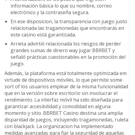
información básica lo que su nombre, correo
electrónico y la contraseña segura.
En ese disposicion, la transparencia con juego justo
relacionada las tragamonedas que encontrarás en
este casino está garantizada.
Arrieta advirtió relacionada los riesgos de perder
grandes sumas de dinero way jugar BBRBET y
señaló prácticas cuestionables en la promoción del
juego.
Además, la plataforma está totalmente optimizada em
virtude de dispositivos móviles, lo que permite some
sort of los usuarios emplear de la misma funcionalidad
que en la versión sobre escritorio sin involucrar el
rendimiento. La interfaz móvil ha sido diseñada para
garantizar accesibilidad y comodidad en alguna
momento y sitio. BBRBET Casino destina una amplia
disparidad de juegos, incluyendo tragamonedas, ruleta
con blackjack. La organizacion ha implementado
medidas avanzadas para fiar la seguridad de aquellas