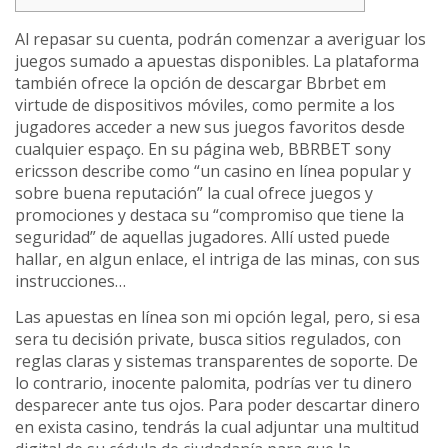
Al repasar su cuenta, podrán comenzar a averiguar los
juegos sumado a apuestas disponibles. La plataforma
también ofrece la opción de descargar Bbrbet em
virtude de dispositivos móviles, como permite a los
jugadores acceder a new sus juegos favoritos desde
cualquier espaço. En su página web, BBRBET sony
ericsson describe como “un casino en línea popular y
sobre buena reputación” la cual ofrece juegos y
promociones y destaca su “compromiso que tiene la
seguridad” de aquellas jugadores. Allí usted puede
hallar, en algun enlace, el intriga de las minas, con sus
instrucciones…
Las apuestas en línea son mi opción legal, pero, si esa
sera tu decisión private, busca sitios regulados, con
reglas claras y sistemas transparentes de soporte. De
lo contrario, inocente palomita, podrías ver tu dinero
desparecer ante tus ojos. Para poder descartar dinero
en exista casino, tendrás la cual adjuntar una multitud