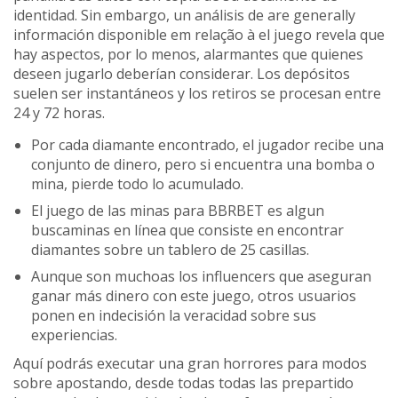
identidad. Sin embargo, un análisis de are generally
información disponible em relação à el juego revela que
hay aspectos, por lo menos, alarmantes que quienes
deseen jugarlo deberían considerar. Los depósitos
suelen ser instantáneos y los retiros se procesan entre
24 y 72 horas.
Por cada diamante encontrado, el jugador recibe una
conjunto de dinero, pero si encuentra una bomba o
mina, pierde todo lo acumulado.
El juego de las minas para BBRBET es algun
buscaminas en línea que consiste en encontrar
diamantes sobre un tablero de 25 casillas.
Aunque son muchoas los influencers que aseguran
ganar más dinero con este juego, otros usuarios
ponen en indecisión la veracidad sobre sus
experiencias.
Aquí podrás executar una gran horrores para modos
sobre apostando, desde todas todas las prepartido