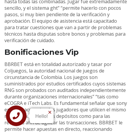
hasta todas las combinadas. Jugar fue extremadamente
sencillo, y el sistema ght” “permite hacerlo con pocos
pasos, si muy bien pendiente de la verificación y
aprobación. El equipo de asistencia está capacitado
para tratar cuestiones que van a partir de problemas
técnicos hasta disputas sobre bonos y problemas para
verificación de cuidado.
Bonificaciones Vip
BBRBET está en totalidad autorizado y tasar por
Coljuegos, la autoridad nacional de juegos de
circunstancia de Colombia. Los juegos son
suministrados por estudios certificados cuyos sistemas
RNG son probados con auditados independientemente
durante organizaciones internacionales” “tais como
eCOGRA e iTech Labs. Es fundamental señalar que sony
ericsson aconseja a los jugadores que utilicen el mismo
método tanto para mis depósitos como para las
Hello!
Contact us
retiradas afin de agilizar las transacciones. BBRBET le
permite hacer apuestas en directo, reaccionando