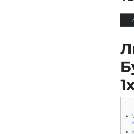
A
Л
Б
1
А
Б