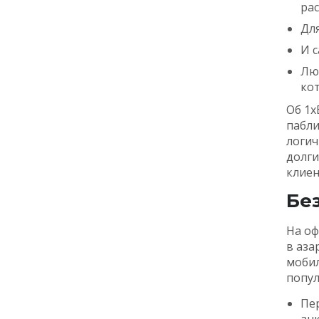
ра
Дл
И 
Лю
кот
Об 1x
пабли
логич
долги
клиен
Бе
На оф
в аза
мобил
попул
Пе
анк