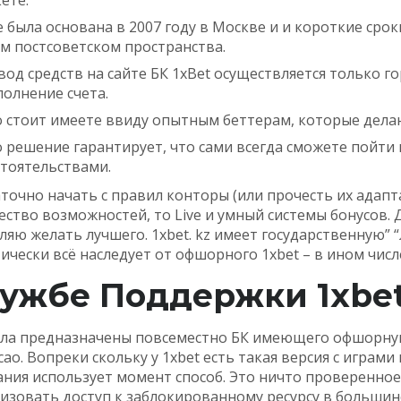
 была основана в 2007 году в Москве и и короткие сро
ем постсоветском пространства.
од средств на сайте БК 1xBet осуществляется только г
олнение счета.
о стоит имеете ввиду опытным беттерам, которые дела
 решение гарантирует, что сами всегда сможете пойти 
стоятельствами.
точно начать с правил конторы (или прочесть их адапт
ство возможностей, то Live и умный системы бонусов.
ляю желать лучшего. 1xbet. kz имеет государственную”
ически всё наследует от офшорного 1xbet – в ином чис
ужбе Поддержки 1xbe
ала предназначены повсеместно БК имеющего офшорну
ао. Вопреки скольку у 1xbet есть такая версия с играм
ния использует момент способ. Это ничто проверенное
изовать доступ к заблокированному ресурсу в большинс