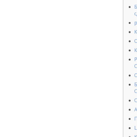
Б
с
р
К
О
К
Р
С
Б
С
А
П
L