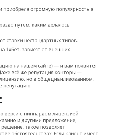
ки приобрела огромную популярность а
ораздо путем, каким делалось
ют ставки нестандартных типов.
на 1хБет, зависят от внешних
ацию на нашем сайте) — и вам появится
 Даже всё же репутация конторы —
 “лицензию, но в общецивилизованном,
ле репутацию.
t
ю версию пиппардом лицензией
и казино и другими предложение,
 решение, такое позволяет
тве обстоятельствах. Если клиент имеет