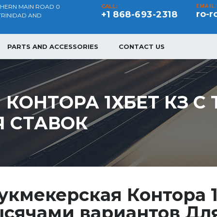
EMAIL:
THERN MAIN ROAD 0
CALL:
ro-r
+1 868-693-2318
TRINIDAD AND
PARTS AND ACCESSORIES
CONTACT US
 КОНТОРА 1ХБЕТ КЗ С
Я СТАВОК
укмекерская Контора 1
сячами вариантов Для