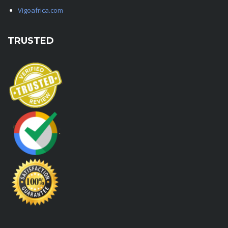
Vigoafrica.com
TRUSTED