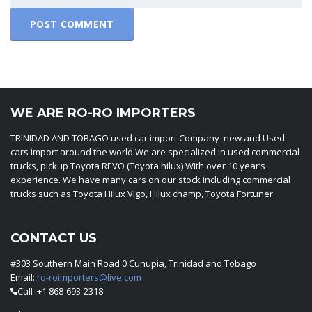
WE ARE RO-RO IMPORTERS
TRINIDAD AND TOBAGO used car import Company new and Used
cars import around the world We are specialized in used commercial
trucks, pickup Toyota REVO (Toyota hilux) With over 10 year’s
experience. We have many cars on our stock including commercial
trucks such as Toyota Hilux Vigo, Hilux champ, Toyota Fortuner.
CONTACT US
#303 Southern Main Road 0 Cunupia, Trinidad and Tobago
Email:
ro-roimporters@live.com
Call :+1 868-693-2318