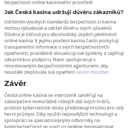
bezpečnosti online kasinového prostředí.
Jak Česká kasina udržují důvěru zákazníků?
Udržením vysokých standardů bezpečnosti si kasina
mohou vybudovat a udržet důvěru svých uživatelů.
Důvěra je klíčová pro dlouhodobý úspěch jakéhokoli
online kasina. K jejímu posílení kasina často poskytují
transparentní informace o svých bezpečnostních
opatřeních, pravidelně aktualizují své systémy a zajišťují
zákaznickou podporu. Navíc spolupracují s
renomovanými bezpečnostními agenturami, aby
neustále zlepšovala svá opatření
casino mostbet
.
Závěr
Česká online kasina se intenzivně zaměřují na
zabezpečení mimořádně citlivých dat svých hráčů,
protože kybernetické útoky představují hrozbu pro celý
herní průmysl. Díky využití nejnovějších technologií a
spolupráci se specializovanými odborníky na
kyberbezpečnost se snaží co nejlépe minimalizovat