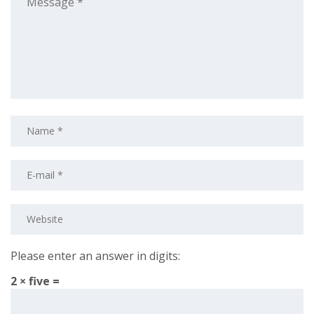
Please enter an answer in digits:
2 × five =