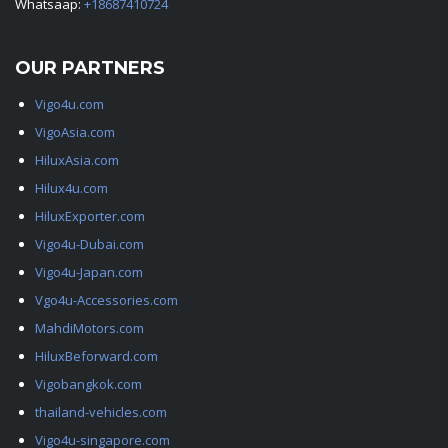
Whatsaap:
+18687410724
OUR PARTNERS
Vigo4u.com
VigoAsia.com
HiluxAsia.com
Hilux4u.com
HiluxExporter.com
Vigo4u-Dubai.com
Vigo4u-Japan.com
Vgo4u-Accessories.com
MahdiMotors.com
HiluxBeforward.com
Vigobangkok.com
thailand-vehicles.com
Vigo4u-singapore.com