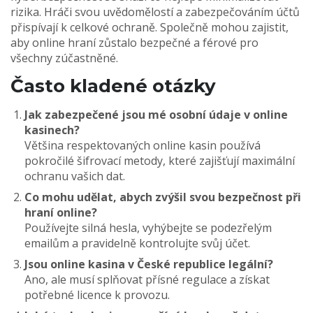
rizika. Hráči svou uvědomělostí a zabezpečováním účtů
přispívají k celkové ochraně. Společně mohou zajistit,
aby online hraní zůstalo bezpečné a férové pro
všechny zúčastněné.
Často kladené otázky
Jak zabezpečené jsou mé osobní údaje v online
kasinech?
Většina respektovaných online kasin používá
pokročilé šifrovací metody, které zajišťují maximální
ochranu vašich dat.
Co mohu udělat, abych zvýšil svou bezpečnost při
hraní online?
Používejte silná hesla, vyhýbejte se podezřelým
emailům a pravidelně kontrolujte svůj účet.
Jsou online kasina v České republice legální?
Ano, ale musí splňovat přísné regulace a získat
potřebné licence k provozu.