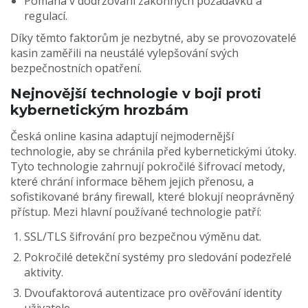
Pomáhá v dodržování zákonných požadavků a
regulací.
Díky těmto faktorům je nezbytné, aby se provozovatelé
kasin zaměřili na neustálé vylepšování svých
bezpečnostních opatření.
Nejnovější technologie v boji proti
kybernetickým hrozbám
Česká online kasina adaptují nejmodernější
technologie, aby se chránila před kybernetickými útoky.
Tyto technologie zahrnují pokročilé šifrovací metody,
které chrání informace během jejich přenosu, a
sofistikované brány firewall, které blokují neoprávněný
přístup. Mezi hlavní používané technologie patří:
SSL/TLS šifrování pro bezpečnou výměnu dat.
Pokročilé detekční systémy pro sledování podezřelé
aktivity.
Dvoufaktorová autentizace pro ověřování identity
uživatele.