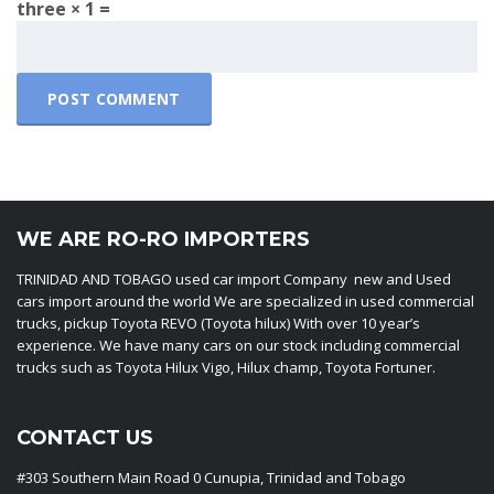
three × 1 =
WE ARE RO-RO IMPORTERS
TRINIDAD AND TOBAGO used car import Company new and Used
cars import around the world We are specialized in used commercial
trucks, pickup Toyota REVO (Toyota hilux) With over 10 year’s
experience. We have many cars on our stock including commercial
trucks such as Toyota Hilux Vigo, Hilux champ, Toyota Fortuner.
CONTACT US
#303 Southern Main Road 0 Cunupia, Trinidad and Tobago