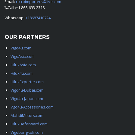
Email:
ro-roimporters@live.com
Call :+1 868-693-2318
Whatsaap:
+18687410724
OUR PARTNERS
Vigo4u.com
VigoAsia.com
HiluxAsia.com
Hilux4u.com
HiluxExporter.com
Vigo4u-Dubai.com
Vigo4u-Japan.com
Vgo4u-Accessories.com
MahdiMotors.com
HiluxBeforward.com
Vigobangkok.com