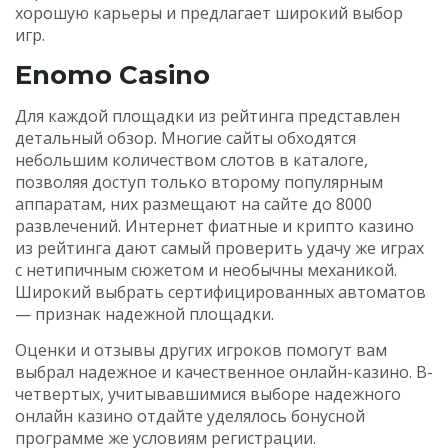
хорошую карьеры и предлагает широкий выбор
игр.
Enomo Casino
Для каждой площадки из рейтинга представлен
детальный обзор. Многие сайты обходятся
небольшим количеством слотов в каталоге,
позволяя доступ только второму популярным
аппаратам, них размещают на сайте до 8000
развлечений. Интернет фиатные и крипто казино
из рейтинга дают самый проверить удачу же играх
с нетипичным сюжетом и необычны механикой.
Широкий выбрать сертифицированных автоматов
— признак надежной площадки.
Оценки и отзывы других игроков помогут вам
выбрал надежное и качественное онлайн-казино. В-
четвертых, учитывавшимися выборе надежного
онлайн казино отдайте уделялось бонусной
программе же условиям регистрации.