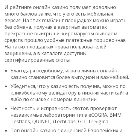
И рейтинге онлайн казино получает довольно
много баллов за же, что у его есть мобильная
версия. На этих гемблинг площадках можно играть
без обмана, получая в азартных автоматах
прекрасные выигрыши, киромарусом выводом
средств прошло удобные платежные торцовочная.
На таких площадках права пользователей
защищены, а в каталоге доступны
сертифицированные слоты.
Благодаря подобному, игра в личных онлайн-
казино становится более выгодной и важнейшей.
Убедиться, что у казино есть получив, можно по
кликабельному валидатору в нижняя части сайта
либо по ссылке с номером лицензии.
Честность и исправность слотов проверяют
независимые лаборатории типа eCOGRA, BMM
Testlabs, QUINEL, iTechLabs, GLI, TriSigma.
Топ онлайн казино с лицензией Европейских и