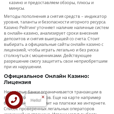
казино и предоставляем обзоры, плюсы и
минусы.
Методы пополнения а снятия средств – индикатор
уровня, таланты и безопасности игорного ресурса.
Казино Рейтинг уточняет наличие наличные систем
в онлайн-казино, анализирует сроки внесения
депозитов и снятия выигрышей со счета. Стоит
выбирать а официальные сайты онлайн казино с
лицензией, чтобы играть легально и без риска
столкнуться с мошенниками. Действующее
разрешение смогу защитить свои неприобретшим
при их нарушении.
Официальное Онлайн Казино:
Лицензия
Некоторые банки ограничивается транзакции в
пользу игорных сайтов. Еще на карте например
Hello!
быть установлен лимит на платежи же интернете.
Contact us
Список проверенных легальных операторов