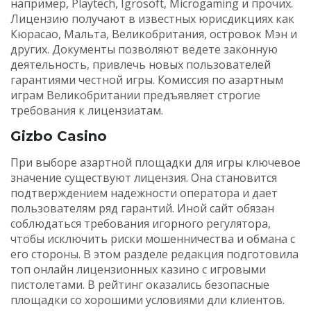
например, Playtech, Igrosoft, Microgaming и прочих.
Лицензию получают в известных юрисдикциях как
Кюрасао, Мальта, Великобритания, островок Мэн и
других. Документы позволяют ведете законную
деятельность, привлечь новых пользователей
гарантиями честной игры. Комиссия по азартным
играм Великобритании предъявляет строгие
требования к лицензиатам.
Gizbo Casino
При выборе азартной площадки для игры ключевое
значение существуют лицензия. Она становится
подтверждением надежности оператора и дает
пользователям ряд гарантий. Иной сайт обязан
соблюдаться требования игорного регулятора,
чтобы исключить риски мошенничества и обмана с
его стороны. В этом разделе редакция подготовила
топ онлайн лицензионных казино с игровыми
пистолетами. В рейтинг оказались безопасные
площадки со хорошими условиями дли клиентов.