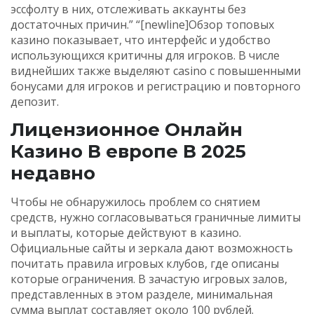
эссфолту в них, отслеживать аккаунты без
достаточных причин.” “[newline]Обзор топовых
казино показывает, что интерфейс и удобство
использующихся критичны для игроков. В числе
виднейших также выделяют casino с повышенными
бонусами для игроков и регистрацию и повторного
депозит.
Лицензионное Онлайн
Казино В европе В 2025
недавно
Чтобы не обнаружилось проблем со снятием
средств, нужно согласовываться граничные лимиты
и выплаты, которые действуют в казино.
Официальные сайты и зеркала дают возможность
почитать правила игровых клубов, где описаны
которые ограничения. В зачастую игровых залов,
представленных в этом разделе, минимальная
сумма выплат составляет около 100 рублей.