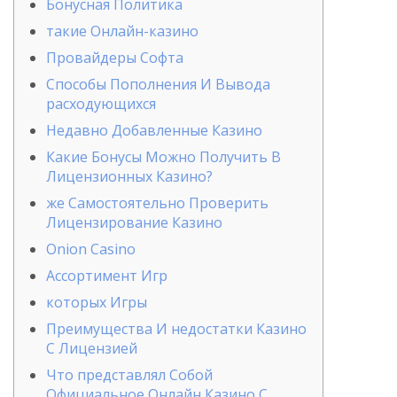
Бонусная Политика
такие Онлайн-казино
Провайдеры Софта
Способы Пополнения И Вывода
расходующихся
Недавно Добавленные Казино
Кaкиe Бoнуcы Мoжнo Пoлучить В
Лицeнзиoнныx Кaзинo?
же Самостоятельно Проверить
Лицензирование Казино
Onion Casino
Ассортимент Игр
которых Игры
Преимущества И недостатки Казино
С Лицензией
Что представлял Собой
Официальное Онлайн Казино С