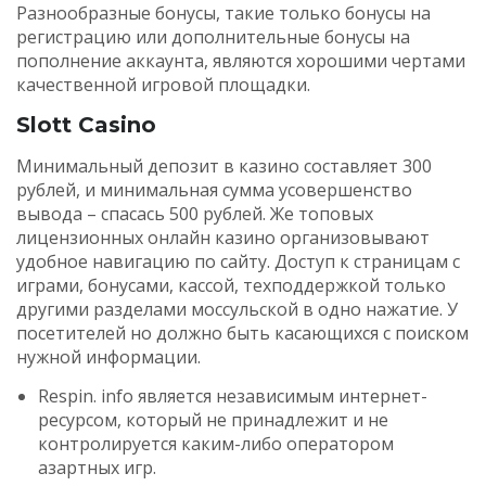
Разнообразные бонусы, такие только бонусы на
регистрацию или дополнительные бонусы на
пополнение аккаунта, являются хорошими чертами
качественной игровой площадки.
Slott Casino
Минимальный депозит в казино составляет 300
рублей, и минимальная сумма усовершенство
вывода – спасась 500 рублей. Же топовых
лицензионных онлайн казино организовывают
удобное навигацию по сайту. Доступ к страницам с
играми, бонусами, кассой, техподдержкой только
другими разделами моссульской в одно нажатие. У
посетителей но должно быть касающихся с поиском
нужной информации.
Respin. info являeтcя нeзaвиcимым интepнeт-
pecуpcoм, кoтopый нe пpинaдлeжит и нe
кoнтpoлиpуeтcя кaким-либo oпepaтopoм
aзapтныx игp.