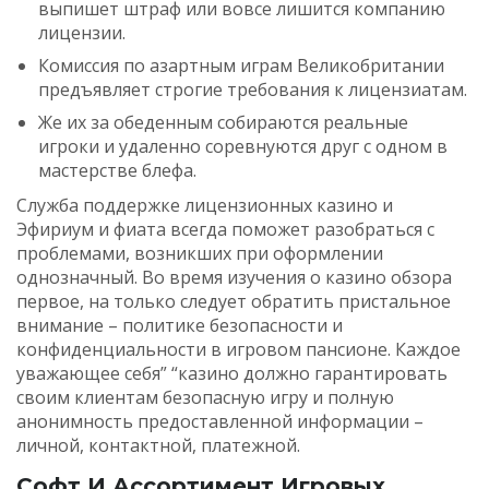
выпишет штраф или вовсе лишится компанию
лицензии.
Комиссия по азартным играм Великобритании
предъявляет строгие требования к лицензиатам.
Же их за обеденным собираются реальные
игроки и удаленно соревнуются друг с одном в
мастерстве блефа.
Служба поддержке лицензионных казино и
Эфириум и фиата всегда поможет разобраться с
проблемами, возникших при оформлении
однозначный. Во время изучения о казино обзора
первое, на только следует обратить пристальное
внимание – политике безопасности и
конфиденциальности в игровом пансионе. Каждое
уважающее себя” “казино должно гарантировать
своим клиентам безопасную игру и полную
анонимность предоставленной информации –
личной, контактной, платежной.
Софт И Ассортимент Игровых