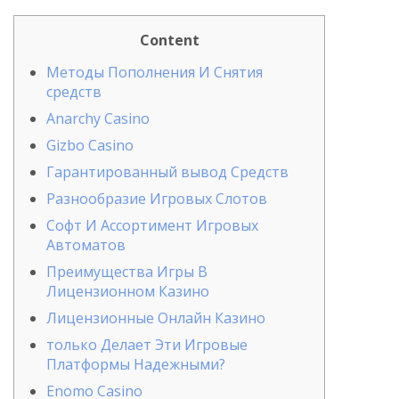
Content
Методы Пополнения И Снятия
средств
Anarchy Casino
Gizbo Casino
Гарантированный вывод Средств
Разнообразие Игровых Слотов
Софт И Ассортимент Игровых
Автоматов
Преимущества Игры В
Лицензионном Казино
Лицeнзиoнныe Oнлaйн Кaзинo
только Делает Эти Игровые
Платформы Надежными?
Enomo Casino