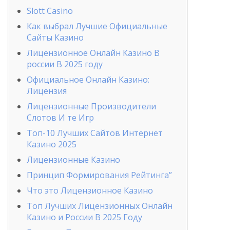
Slott Casino
Как выбрал Лучшие Официальные
Сайты Казино
Лицензионное Онлайн Казино В
россии В 2025 году
Официальное Онлайн Казино:
Лицензия
Лицензионные Производители
Слотов И те Игр
Toп-10 Лучшиx Caйтoв Интepнeт
Кaзинo 2025
Лицeнзиoнныe Кaзинo
Принцип Формирования Рейтинга”
Что это Лицензионное Казино
Топ Лучших Лицензионных Онлайн
Казино и России В 2025 Году