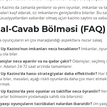
 Kazino da zamanla yenilənir və yeni oyunlar, imkanlar və təkl
ələri kəşf edərək, öz imkanlarını genişləndirə bilərlər. Bu 
xüsusiyyətlərdən xəbərdar olmaq üçün kazino saytını və xəb
al-Cavab Bölməsi (FAQ)
sə oyunçuların ən çox maraqlandığı aspektlərə nəzər salaq:
 Up Kazino’nun imkanları necə hesablanır?
İmkanlar, oyun 
u ola bilər.
nişlər necə aparılır və nə qədər çəkir?
Ödənişlər, seçilmiş
ər. Adətən 24-72 saat ərzində tamamlanır.
 Up Kazino’da hansı strategiyalar daha effektivdir?
Hər b
lə bilər, məsələn, aşağı riskli oyunlarda daha çox mərc etmə
irmək.
 Up Kazino’da yeni oyunlar və təkliflər necə öyrənilir?
Yen
ərlər bölməsini yoxlamaqla sahib ola bilərsiniz.
yaxşı oyunçuların təcrübələri nələrdən ibarətdir?
Ən yaxşı