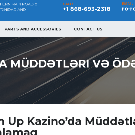
EMAIL:
THERN MAIN ROAD 0
CALL:
ro-r
+1 868-693-2318
TRINIDAD AND
PARTS AND ACCESSORIES
CONTACT US
DA MÜDDƏTLƏRI VƏ ÖD
n Up Kazino’da Müddətlə
nlamaq