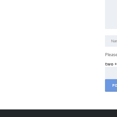
Please
two +