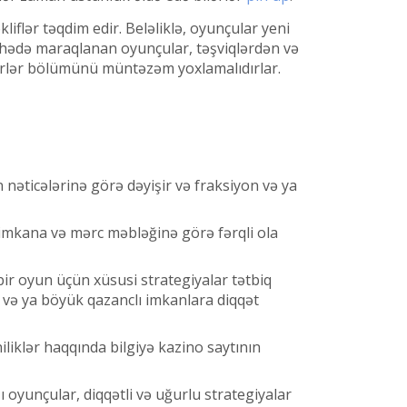
iflər təqdim edir. Beləliklə, oyunçular yeni
sahədə maraqlanan oyunçular, təşviqlərdən və
ərlər bölümünü müntəzəm yoxlamalıdırlar.
nəticələrinə görə dəyişir və fraksiyon və ya
 imkana və mərc məbləğinə görə fərqli ola
ir oyun üçün xüsusi strategiyalar tətbiq
k və ya böyük qazanclı imkanlara diqqət
iliklər haqqında bilgiyə kazino saytının
 oyunçular, diqqətli və uğurlu strategiyalar