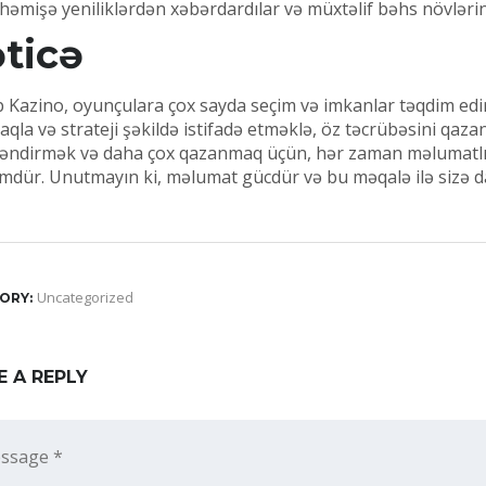
, həmişə yeniliklərdən xəbərdardılar və müxtəlif bəhs növləri
ticə
 Kazino, oyunçulara çox sayda seçim və imkanlar təqdim edir
qla və strateji şəkildə istifadə etməklə, öz təcrübəsini qazan
ləndirmək və daha çox qazanmaq üçün, hər zaman məlumatlı
dür. Unutmayın ki, məlumat gücdür və bu məqalə ilə sizə da
Uncategorized
ORY:
E A REPLY