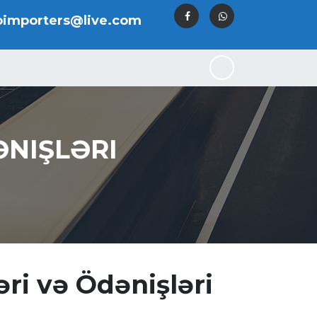
oimporters@live.com
ƏNIŞLƏRI
ri və Ödənişləri