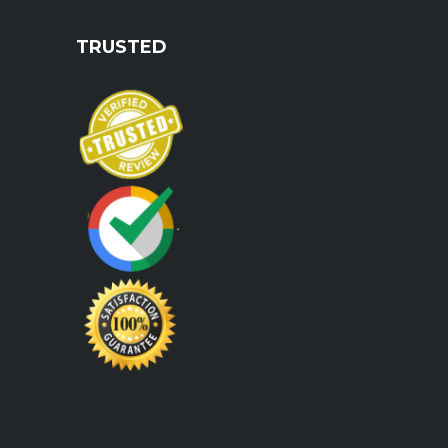
TRUSTED