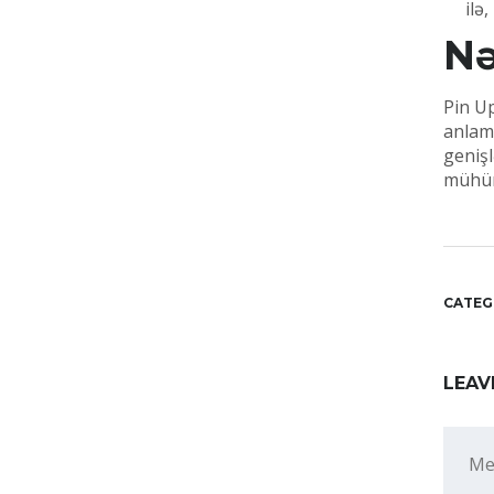
ilə
Nə
Pin Up
anlama
geniş
mühüm
CATEG
LEAV