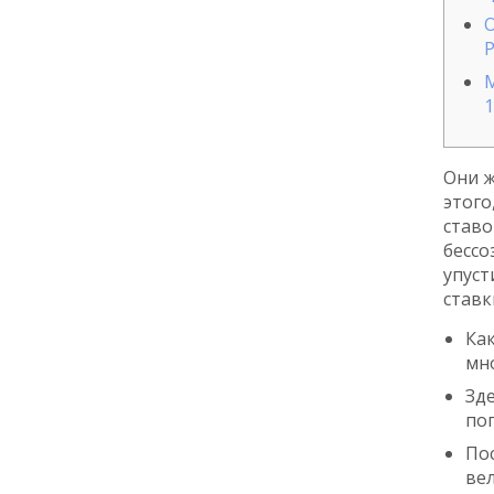
Р
1
Они ж
этого
ставо
бессо
упуст
ставк
Как
мн
Зде
поп
Пос
вел