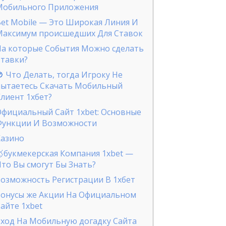
Мобильного Приложения
et Mobile — Это Широкая Линия И
Максимум происшедших Для Ставок
На которые События Можно сделать
Ставки?
 Что Делать, тогда Игроку Не
пытаетесь Скачать Мобильный
лиент 1хбет?
Официальный Сайт 1xbet: Основные
Функции И Возможности
Казино
букмекерская Компания 1xbet —
то Вы смогут Бы Знать?
озможность Регистрации В 1хбет
Бонусы же Акции На Официальном
айте 1xbet
вход На Мобильную догадку Сайта