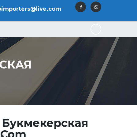
oimporters@live.com
РСКАЯ
 Букмекерская
t Com