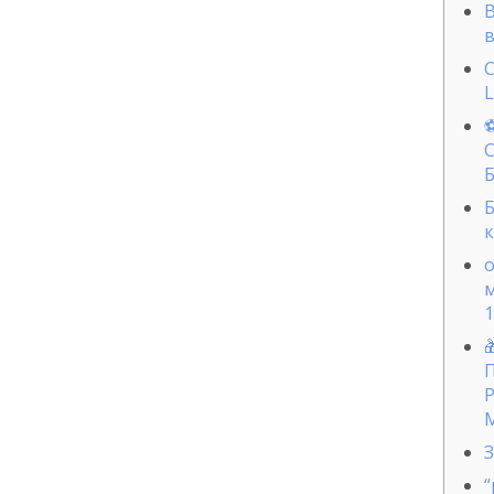
С
L
С
Б
1

П
Р
З
“