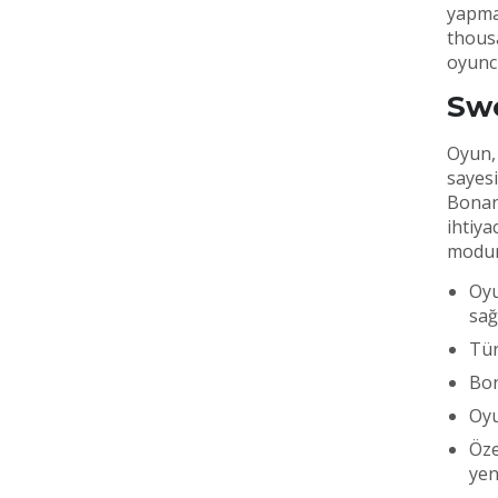
yapma
thous
oyunc
Swe
Oyun, 
sayesi
Bonanz
ihtiy
modunu
Oyu
sağ
Tür
Bon
Oyu
Öze
yen