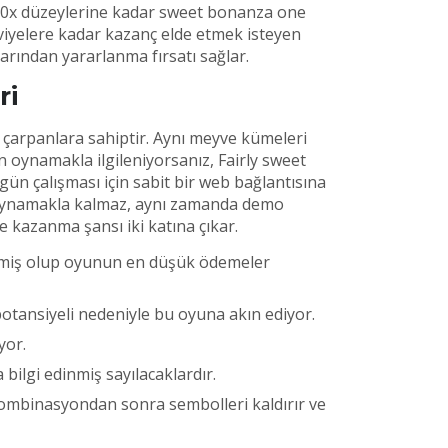
00x düzeylerine kadar sweet bonanza one
iyelere kadar kazanç elde etmek isteyen
ından yararlanma fırsatı sağlar.
ri
 çarpanlara sahiptir. Aynı meyve kümeleri
in oynamakla ilgileniyorsanız, Fairly sweet
ün çalışması için sabit bir web bağlantısına
n oynamakla kalmaz, aynı zamanda demo
 kazanma şansı iki katına çıkar.
enmiş olup oyunun en düşük ödemeler
otansiyeli nedeniyle bu oyuna akın ediyor.
yor.
bilgi edinmiş sayılacaklardır.
 kombinasyondan sonra sembolleri kaldırır ve