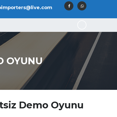
oimporters@live.com
O OYUNU
etsiz Demo Oyunu