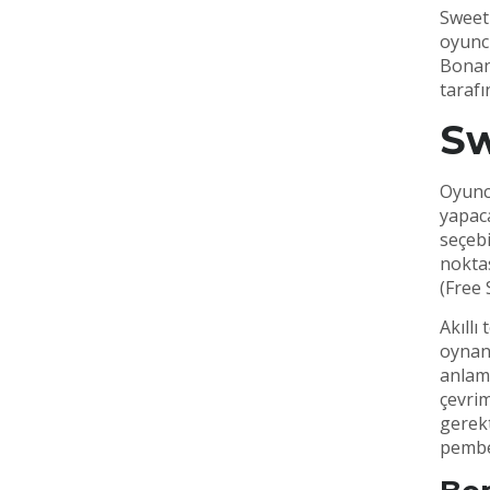
Sweet
oyunc
Bonan
tarafı
Sw
Oyuncu
yapaca
seçeb
nokta
(Free 
Akıllı
oynanı
anlam
çevri
gerek
pembe