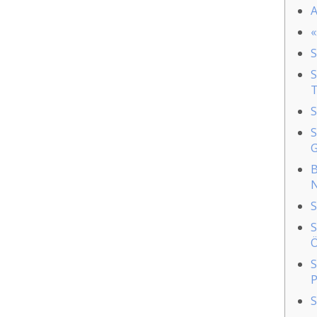
A
«
S
S
T
S
S
G
B
N
S
S
Ö
S
P
S