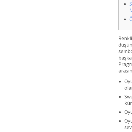
S
M
Ö
Renkli
düşünm
sembol
başka
Pragm
arası
Oyu
ola
Swe
küm
Oyu
Oyu
sev