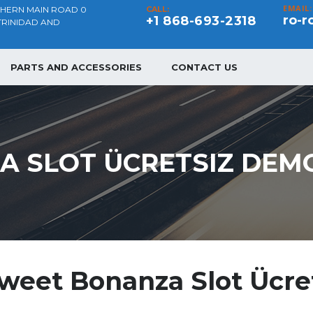
EMAIL:
THERN MAIN ROAD 0
CALL:
ro-r
+1 868-693-2318
TRINIDAD AND
PARTS AND ACCESSORIES
CONTACT US
A SLOT ÜCRETSIZ DEM
weet Bonanza Slot Ücr